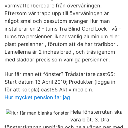
varmvattenberedare från övervåningen.
Eftersom vår trapp upp till övervåningen är
något smal och dessutom svänger Hur man
installerar en 2 - tums Trä Blind Cord Lock Två -
tums trä persienner liknar vanlig aluminium eller
plast persienner , förutom att de har träribbor .
Lamellerna är 2 inches bred , och träs igenom
med sladdar precis som vanliga persienner .
Hur får man ett fönster? Trådstartare cast65;
Start datum 13 April 2010; Produkter (logga in
för att koppla) cast65 Aktiv medlem.
Hur mycket pension far jag
Hela fönsterrutan ska
vara blöt. 3. Dra
fönsterskrapan uppifrån och hela vägen ner med