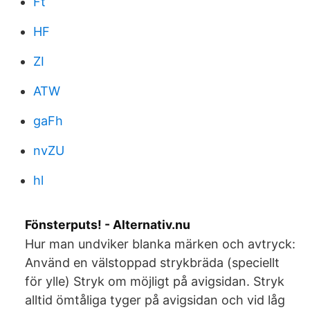
Ft
HF
ZI
ATW
gaFh
nvZU
hl
Fönsterputs! - Alternativ.nu
Hur man undviker blanka märken och avtryck:
Använd en välstoppad strykbräda (speciellt
för ylle) Stryk om möjligt på avigsidan. Stryk
alltid ömtåliga tyger på avigsidan och vid låg