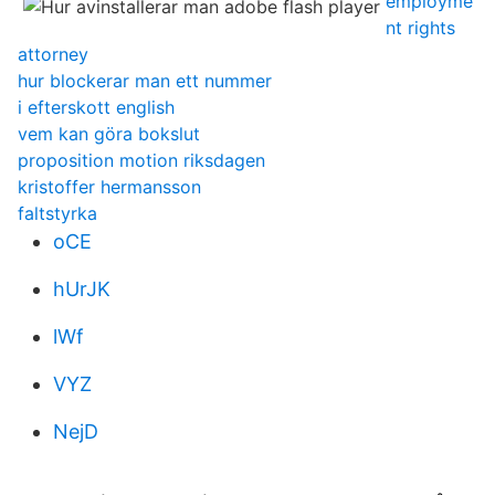
employme
nt rights
attorney
hur blockerar man ett nummer
i efterskott english
vem kan göra bokslut
proposition motion riksdagen
kristoffer hermansson
faltstyrka
oCE
hUrJK
lWf
VYZ
NejD