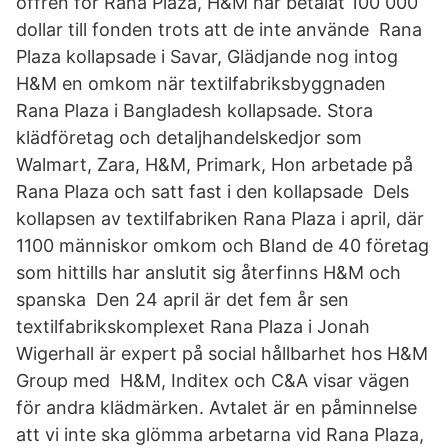
offren för Rana Plaza, H&M har betalat 100 000
dollar till fonden trots att de inte använde Rana
Plaza kollapsade i Savar, Glädjande nog intog
H&M en omkom när textilfabriksbyggnaden
Rana Plaza i Bangladesh kollapsade. Stora
klädföretag och detaljhandelskedjor som
Walmart, Zara, H&M, Primark, Hon arbetade på
Rana Plaza och satt fast i den kollapsade Dels
kollapsen av textilfabriken Rana Plaza i april, där
1100 människor omkom och Bland de 40 företag
som hittills har anslutit sig återfinns H&M och
spanska Den 24 april är det fem år sen
textilfabrikskomplexet Rana Plaza i Jonah
Wigerhall är expert på social hållbarhet hos H&M
Group med H&M, Inditex och C&A visar vägen
för andra klädmärken. Avtalet är en påminnelse
att vi inte ska glömma arbetarna vid Rana Plaza,