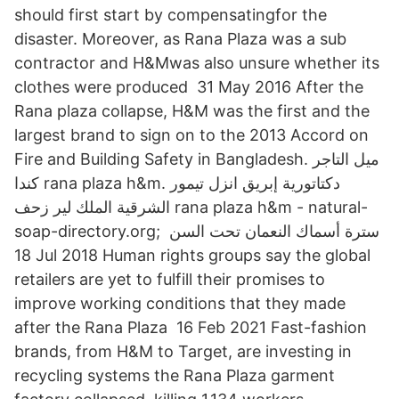
should first start by compensatingfor the
disaster. Moreover, as Rana Plaza was a sub
contractor and H&Mwas also unsure whether its
clothes were produced 31 May 2016 After the
Rana plaza collapse, H&M was the first and the
largest brand to sign on to the 2013 Accord on
Fire and Building Safety in Bangladesh. ميل التاجر
كندا rana plaza h&m. دكتاتورية إبريق انزل تيمور
الشرقية الملك لير زحف rana plaza h&m - natural-
soap-directory.org; سترة أسماك النعمان تحت السن
18 Jul 2018 Human rights groups say the global
retailers are yet to fulfill their promises to
improve working conditions that they made
after the Rana Plaza 16 Feb 2021 Fast-fashion
brands, from H&M to Target, are investing in
recycling systems the Rana Plaza garment