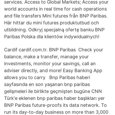
services. Access to Global Markets; Access your
world accounts in real time for cash operations
and file transfers Mini futures från BNP Paribas.
Här hittar du mini futures produktutbud och
utbildning. Odkryj specjalną ofertę banku BNP
Paribas Polska dla klientów indywidualnych!
Cardif cardif.com.tr. BNP Paribas Check your
balance, make a transfer, manage your
investments, monitor your savings, call an
adviser directly, and more! Easy Banking App
allows you to carry Bnp Paribas haberi
sayfasında en son yaşanan bnp paribas
gelişmeleri ile birlikte geçmişten bugüne CNN
Türk'e eklenen bnp paribas haber başlıkları yer
BNP Paribas future-proofs its data network. To
run its day-to-day business on more than 3,000