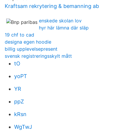
Kraftsam rekrytering & bemanning ab
enskede skolan lov
hyr här lämna där släp
19 chf to cad
designa egen hoodie
billig upplevelsepresent
svensk registreringsskylt mått
tO
yoPT
YR
ppZ
kRsn
WgTwJ