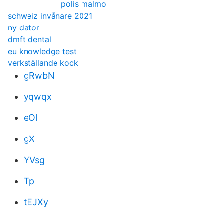
polis malmo
schweiz invånare 2021
ny dator
dmft dental
eu knowledge test
verkställande kock
gRwbN
yqwqx
eOl
gX
YVsg
Tp
tEJXy